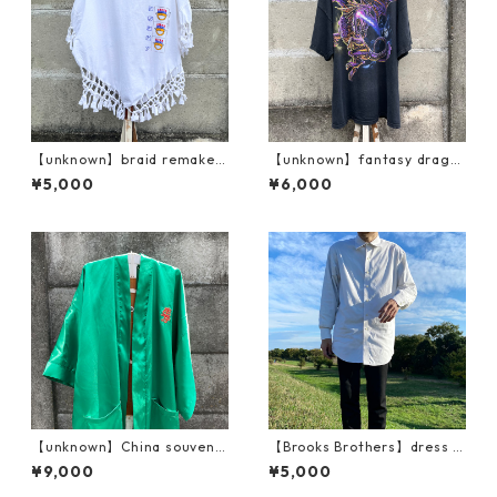
【unknown】braid remake /
【unknown】fantasy drago
print T
n / BIG T
¥5,000
¥6,000
【unknown】China souveni
【Brooks Brothers】dress s
r? / embroidery dragon go
hirt
¥9,000
¥5,000
wn