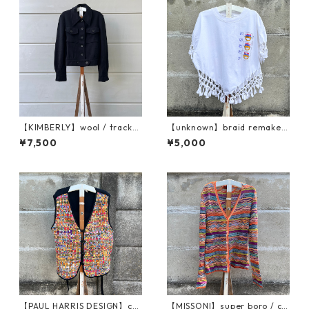
【KIMBERLY】wool / tracker
【unknown】braid remake /
jacket
print T
¥7,500
¥5,000
【PAUL HARRIS DESIGN】col
【MISSONI】super boro / ca