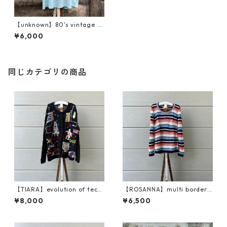
【unknown】80's vintage /
dolphin T
¥6,000
同じカテゴリの商品
【TIARA】evolution of tech
【ROSANNA】multi border /
nology / cardigan
rib knit
¥8,000
¥6,500