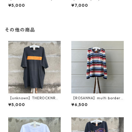
orful braid vest
rdigan
¥5,000
¥7,000
その他の商品
【unknown】THEROCKNROL
【ROSANNA】multi border /
LBAND T
rib knit
¥5,000
¥6,500