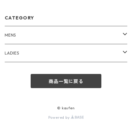
CATEGORY
MENS
outer
LADIES
tops
outer
商品一覧に戻る
bottoms
tops
shoes
bottoms
© kaufen
Powered by
goods
shoes