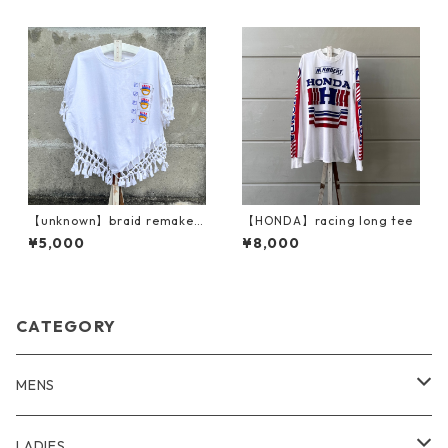
【unknown】braid remake /
【HONDA】racing long tee
print T
¥5,000
¥8,000
CATEGORY
MENS
outer
LADIES