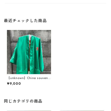
最近チェックした商品
【unknown】China souveni
r? / embroidery dragon go
¥9,000
wn
同じカテゴリの商品