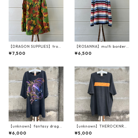
【DRAGON SUPPLIES】tropi
【ROSANNA】multi border /
cal combat jkt
rib knit
¥7,500
¥6,500
【unknown】fantasy drago
【unknown】THEROCKNROL
n / BIG T
LBAND T
¥6,000
¥5,000