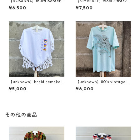
【ROSANNA】multi border /
【KIMBERLY】wool / tracker
rib knit
jacket
¥6,500
¥7,500
【unknown】braid remake /
【unknown】80's vintage /
print T
dolphin T
¥5,000
¥6,000
その他の商品