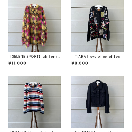
【SELENE SPORT】glitter / s
【TIARA】evolution of tech
haggy jacket
nology / cardigan
¥11,000
¥8,000