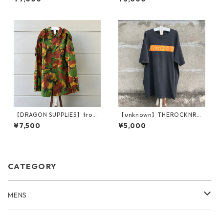
wn
【DRAGON SUPPLIES】tropi
【unknown】THEROCKNROL
cal combat jkt
LBAND T
¥7,500
¥5,000
CATEGORY
MENS