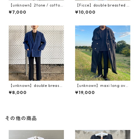
【unknown】2tone / cotton
【Ficce】double breasted /
JKT
tailored jacket
¥7,000
¥10,000
【unknown】double breaste
【unknown】maxi long over
d / unconstruction jacket
coat
¥8,000
¥19,000
その他の商品