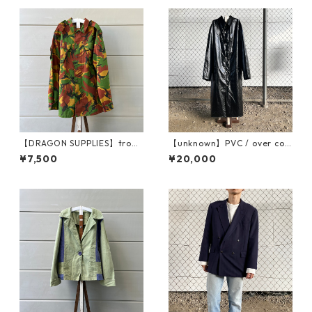
【DRAGON SUPPLIES】tropi
【unknown】PVC / over coa
cal combat jkt
t
¥7,500
¥20,000